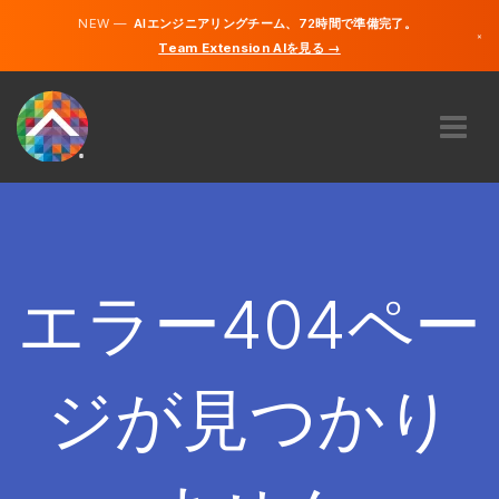
NEW —
AIエンジニアリングチーム、72時間で準備完了。
×
Team Extension AIを見る →
日本語
英語
私たちに関しては
専門知識
どのように機能するのですか？
キャリア
エラー404ペー
雇う
日本
ジが見つかり
JA
開始する