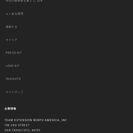
専任の開発者を雇う に 日本
よくある質問
連絡する
キャリア
PRESS KIT
LOGO KIT
INSIGHTS
サイトマップ
企業情報
TEAM EXTENSION NORTH AMERICA, INC
156 2ND STREET
SAN FRANCISCO
,
94105