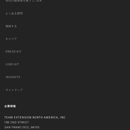
専任の開発者を雇う に 日本
よくある質問
連絡する
キャリア
PRESS KIT
LOGO KIT
INSIGHTS
サイトマップ
企業情報
TEAM EXTENSION NORTH AMERICA, INC
156 2ND STREET
SAN FRANCISCO
,
94105