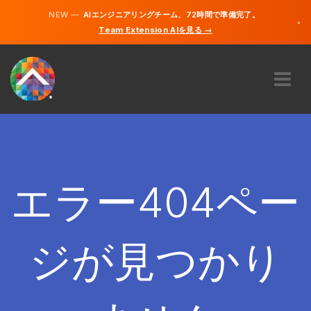
NEW —
AIエンジニアリングチーム、72時間で準備完了。
×
Team Extension AIを見る →
日本語
英語
私たちに関しては
専門知識
どのように機能するのですか？
キャリア
エラー404ペー
雇う
日本
ジが見つかり
JA
開始する