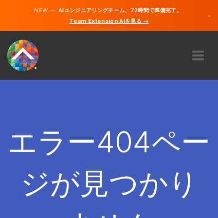
NEW —
AIエンジニアリングチーム、72時間で準備完了。
×
Team Extension AIを見る →
日本語
英語
私たちに関しては
専門知識
どのように機能するのですか？
キャリア
エラー404ペー
雇う
日本
ジが見つかり
JA
開始する