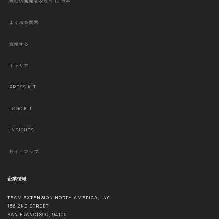
専任の開発者を雇う に 日本
よくある質問
連絡する
キャリア
PRESS KIT
LOGO KIT
INSIGHTS
サイトマップ
企業情報
TEAM EXTENSION NORTH AMERICA, INC
156 2ND STREET
SAN FRANCISCO
,
94105