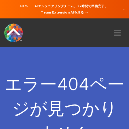
NEW —
AIエンジニアリングチーム、72時間で準備完了。
×
Team Extension AIを見る →
日本語
英語
私たちに関しては
専門知識
どのように機能するのですか？
キャリア
エラー404ペー
雇う
日本
ジが見つかり
JA
開始する