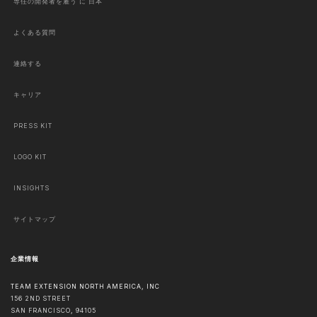
専任の開発者を雇う に 日本
よくある質問
連絡する
キャリア
PRESS KIT
LOGO KIT
INSIGHTS
サイトマップ
企業情報
TEAM EXTENSION NORTH AMERICA, INC
156 2ND STREET
SAN FRANCISCO
,
94105