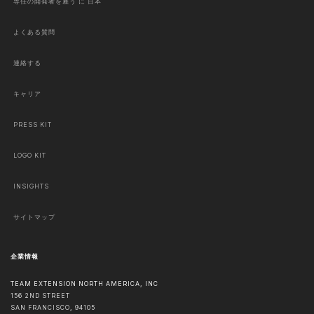
専任の開発者を雇う に 日本
よくある質問
連絡する
キャリア
PRESS KIT
LOGO KIT
INSIGHTS
サイトマップ
企業情報
TEAM EXTENSION NORTH AMERICA, INC
156 2ND STREET
SAN FRANCISCO
,
94105