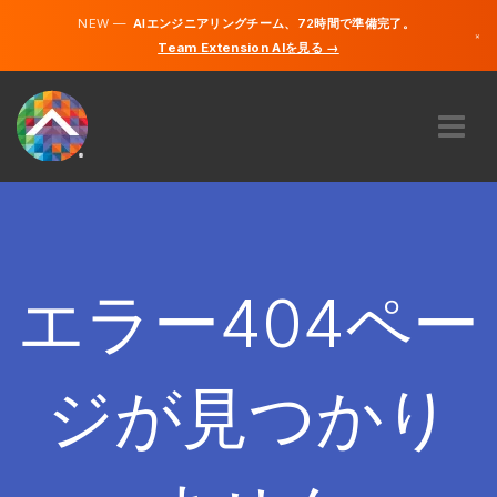
NEW —
AIエンジニアリングチーム、72時間で準備完了。
×
Team Extension AIを見る →
日本語
英語
私たちに関しては
専門知識
どのように機能するのですか？
キャリア
エラー404ペー
雇う
日本
ジが見つかり
JA
開始する