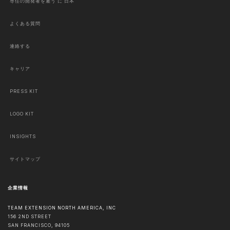
専任の開発者を雇う に 日本
よくある質問
連絡する
キャリア
PRESS KIT
LOGO KIT
INSIGHTS
サイトマップ
企業情報
TEAM EXTENSION NORTH AMERICA, INC
156 2ND STREET
SAN FRANCISCO
,
94105