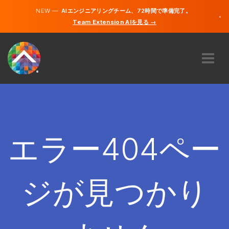
NEW —
AIエンジニアリングチーム、72時間で準備完了。
×
Team Extension AIを見る →
日本語
英語
私たちに関しては
専門知識
どのように機能するのですか？
キャリア
エラー404ペー
雇う
日本
ジが見つかり
JA
開始する