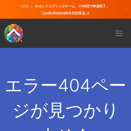
NEW —
AIエンジニアリングチーム、72時間で準備完了。
×
Team Extension AIを見る →
日本語
英語
私たちに関しては
専門知識
どのように機能するのですか？
キャリア
エラー404ペー
雇う
日本
ジが見つかり
JA
開始する