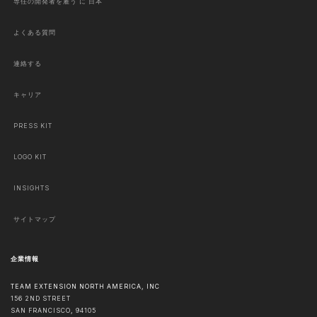
専任の開発者を雇う に 日本
よくある質問
連絡する
キャリア
PRESS KIT
LOGO KIT
INSIGHTS
サイトマップ
企業情報
TEAM EXTENSION NORTH AMERICA, INC
156 2ND STREET
SAN FRANCISCO
,
94105