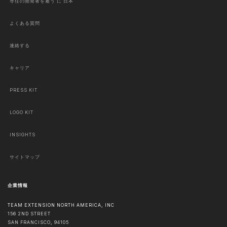
専任の開発者を雇う に 日本
よくある質問
連絡する
キャリア
PRESS KIT
LOGO KIT
INSIGHTS
サイトマップ
企業情報
TEAM EXTENSION NORTH AMERICA, INC
156 2ND STREET
SAN FRANCISCO
,
94105