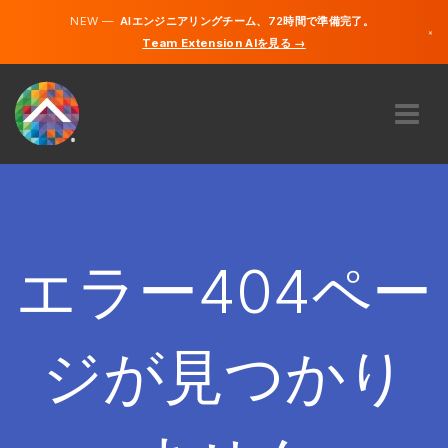
NEW —
AIエンジニアリングチーム、72時間で準備完了。
×
Team Extension AIを見る →
日本語
英語
私たちに関しては
専門知識
どのように機能するのですか？
キャリア
エラー404ペー
雇う
日本
ジが見つかり
JA
開始する