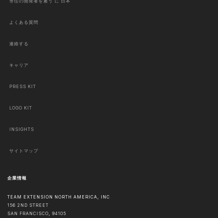
専任の開発者を雇う に 日本
よくある質問
連絡する
キャリア
PRESS KIT
LOGO KIT
INSIGHTS
サイトマップ
企業情報
TEAM EXTENSION NORTH AMERICA, INC
156 2ND STREET
SAN FRANCISCO
,
94105