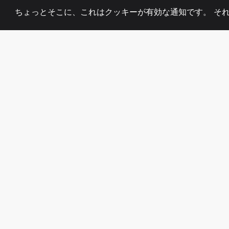
ちょっとそこに、これはクッキーが有効な通知です。 そ
2008
+
ESTABLISHED
熱心なチーム