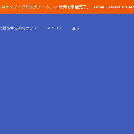
AIエンジニアリングチーム、72時間で準備完了。
Team Extension 
ベルギー
に機能するのですか？
キャリア
雇う
フランス
アイルランド
オランダ
スイス
アメリカ合衆国
ボスニア・ヘルツェゴビナ
エストニア
ラトビア
モルドバ