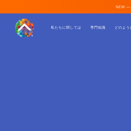
NEW —
オーストリア
私たちに関しては
専門知識
どのよう
フィンランド
アイスランド
ルクセンブルク
スウェーデン
イギリス
アルバニア
チェコ
ハンガリー
北マケドニア