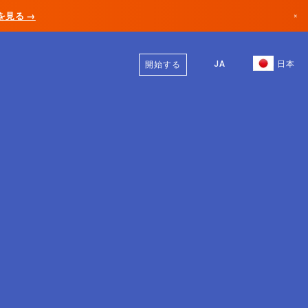
AIを見る →
×
日本語
カナダ
英語
JA
日本
開始する
ドイツ
リヒテンシュタイン
ノルウェー
日本
ブルガリア
クロアチア
リトアニア
モンテネグロ