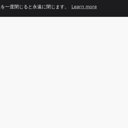
れを一度閉じると永遠に閉じます。
Learn more
60
+36
7
メンバー
COUNTRIES
オフィ