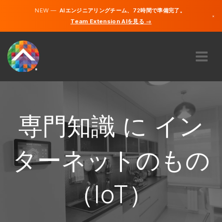
NEW —
AIエンジニアリングチーム、72時間で準備完了。
×
Team Extension AIを見る →
日本語
英語
私たちに関しては
専門知識
どのように機能するのですか？
専門知識 に イン
キャリア
雇う
ターネットのもの
日本
（IoT）
JA
開始する