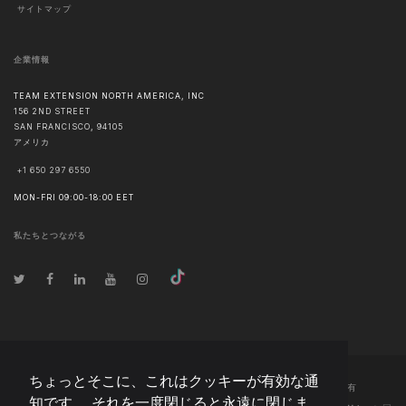
サイトマップ
企業情報
TEAM EXTENSION NORTH AMERICA, INC
156 2ND STREET
SAN FRANCISCO
,
94105
アメリカ
+1 650 297 6550
MON-FRI 09:00-18:00 EET
私たちとつながる
ちょっとそこに、これはクッキーが有効な通
© 著作権
2026
Team Extension North America, Inc Japan
- 全著作権所有
知です。 それを一度閉じると永遠に閉じま