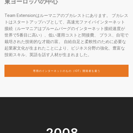
東ヨーロッパの中心
Team Extensionはルーマニアのブカレストにあります。 ブカレス
トはスタートアップハブとして、高速光ファイバインターネット
接続（ルーマニアはブルームバーグのインターネット接続速度が
世界で5番目に高い）、低い運用コストと間接費、 プラス、自宅で
栽培された技術的な才能の富。 自給自足と柔軟性のために必要な
起業家文化が生まれたことにより、ビジネス分野の強化、豊富な
技術スキル、英語を話す人材が生まれました。
専用のインターネットのもの（IOT）開発者を雇う
2008