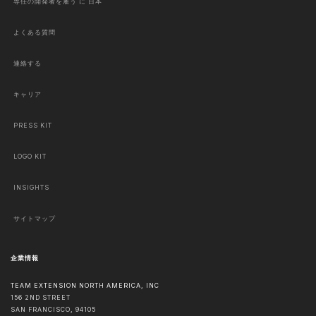
専任の開発者を雇う に 日本
よくある質問
連絡する
キャリア
PRESS KIT
LOGO KIT
INSIGHTS
サイトマップ
企業情報
TEAM EXTENSION NORTH AMERICA, INC
156 2ND STREET
SAN FRANCISCO
,
94105