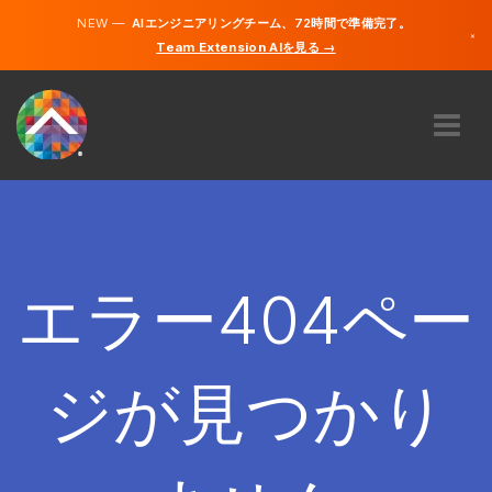
NEW —
AIエンジニアリングチーム、72時間で準備完了。
×
Team Extension AIを見る →
日本語
英語
私たちに関しては
専門知識
どのように機能するのですか？
キャリア
エラー404ペー
雇う
日本
ジが見つかり
JA
開始する