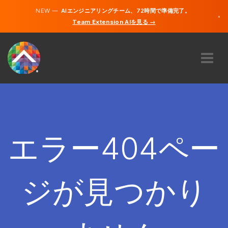
NEW —
AIエンジニアリングチーム、72時間で準備完了。
×
Team Extension AIを見る →
日本語
英語
私たちに関しては
専門知識
どのように機能するのですか？
キャリア
エラー404ペー
雇う
日本
ジが見つかり
JA
開始する