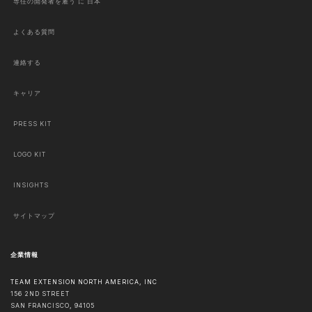
専任の開発者を雇う に 日本
よくある質問
連絡する
キャリア
PRESS KIT
LOGO KIT
INSIGHTS
サイトマップ
企業情報
TEAM EXTENSION NORTH AMERICA, INC
156 2ND STREET
SAN FRANCISCO
,
94105