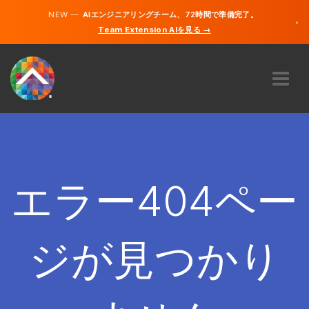
NEW —
AIエンジニアリングチーム、72時間で準備完了。
×
Team Extension AIを見る →
日本語
英語
私たちに関しては
専門知識
どのように機能するのですか？
キャリア
エラー404ペー
雇う
日本
ジが見つかり
JA
開始する