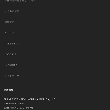
専任の開発者を雇う に 日本
よくある質問
連絡する
キャリア
PRESS KIT
LOGO KIT
INSIGHTS
サイトマップ
企業情報
TEAM EXTENSION NORTH AMERICA, INC
156 2ND STREET
SAN FRANCISCO
,
94105