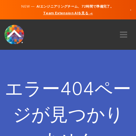
NEW —
AIエンジニアリングチーム、72時間で準備完了。
×
Team Extension AIを見る →
日本語
英語
私たちに関しては
専門知識
どのように機能するのですか？
キャリア
エラー404ペー
雇う
日本
ジが見つかり
JA
開始する