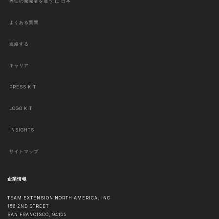
専任の開発者を雇う に 日本
よくある質問
連絡する
キャリア
PRESS KIT
LOGO KIT
INSIGHTS
サイトマップ
企業情報
TEAM EXTENSION NORTH AMERICA, INC
156 2ND STREET
SAN FRANCISCO
,
94105