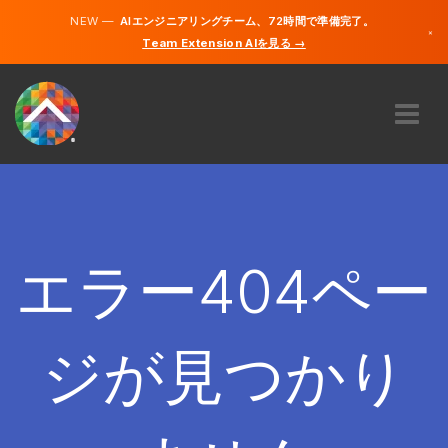
NEW —
AIエンジニアリングチーム、72時間で準備完了。
×
Team Extension AIを見る →
日本語
英語
私たちに関しては
専門知識
どのように機能するのですか？
キャリア
エラー404ペー
雇う
日本
ジが見つかり
JA
開始する