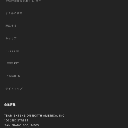
専任の開発者を雇う に 日本
よくある質問
連絡する
キャリア
PRESS KIT
LOGO KIT
INSIGHTS
サイトマップ
企業情報
TEAM EXTENSION NORTH AMERICA, INC
156 2ND STREET
SAN FRANCISCO
,
94105