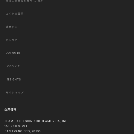
専任の開発者を雇う に 日本
よくある質問
連絡する
キャリア
PRESS KIT
LOGO KIT
INSIGHTS
サイトマップ
企業情報
TEAM EXTENSION NORTH AMERICA, INC
156 2ND STREET
SAN FRANCISCO
,
94105