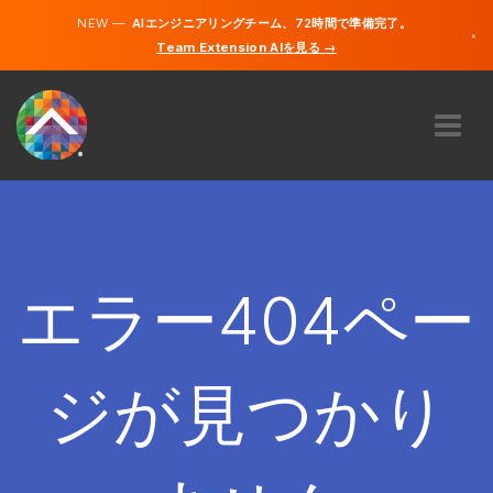
NEW —
AIエンジニアリングチーム、72時間で準備完了。
×
Team Extension AIを見る →
日本語
英語
私たちに関しては
専門知識
どのように機能するのですか？
キャリア
エラー404ペー
雇う
日本
ジが見つかり
JA
開始する