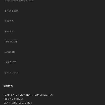
専任の開発者を雇う に 日本
よくある質問
連絡する
キャリア
PRESS KIT
LOGO KIT
INSIGHTS
サイトマップ
企業情報
TEAM EXTENSION NORTH AMERICA, INC
156 2ND STREET
SAN FRANCISCO
,
94105