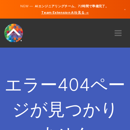
NEW —
AIエンジニアリングチーム、72時間で準備完了。
×
Team Extension AIを見る →
日本語
英語
私たちに関しては
専門知識
どのように機能するのですか？
キャリア
エラー404ペー
雇う
日本
ジが見つかり
JA
開始する