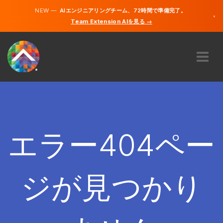
NEW —
AIエンジニアリングチーム、72時間で準備完了。
×
Team Extension AIを見る →
日本語
英語
私たちに関しては
専門知識
どのように機能するのですか？
キャリア
エラー404ペー
雇う
日本
ジが見つかり
JA
開始する