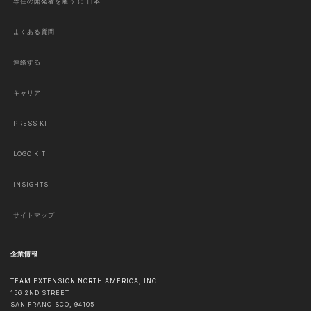
専任の開発者を雇う に 日本
よくある質問
連絡する
キャリア
PRESS KIT
LOGO KIT
INSIGHTS
サイトマップ
企業情報
TEAM EXTENSION NORTH AMERICA, INC
156 2ND STREET
SAN FRANCISCO
,
94105