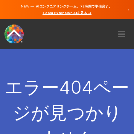
NEW —
AIエンジニアリングチーム、72時間で準備完了。
×
Team Extension AIを見る →
日本語
英語
私たちに関しては
専門知識
どのように機能するのですか？
キャリア
エラー404ペー
雇う
日本
ジが見つかり
JA
開始する