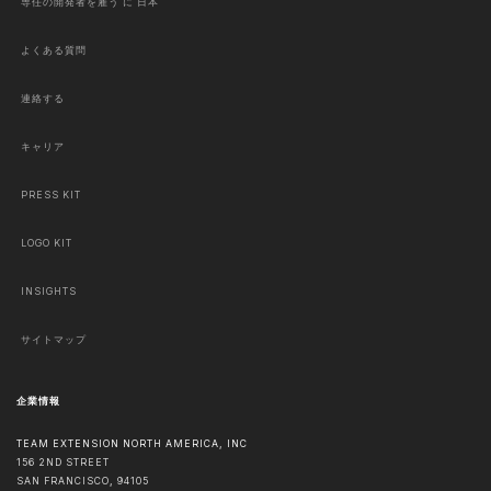
専任の開発者を雇う に 日本
よくある質問
連絡する
キャリア
PRESS KIT
LOGO KIT
INSIGHTS
サイトマップ
企業情報
TEAM EXTENSION NORTH AMERICA, INC
156 2ND STREET
SAN FRANCISCO
,
94105