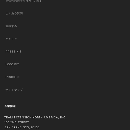
専任の開発者を雇う に 日本
よくある質問
連絡する
キャリア
PRESS KIT
LOGO KIT
INSIGHTS
サイトマップ
企業情報
TEAM EXTENSION NORTH AMERICA, INC
156 2ND STREET
SAN FRANCISCO
,
94105