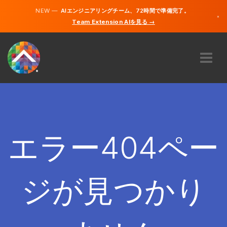
NEW —
AIエンジニアリングチーム、72時間で準備完了。
×
Team Extension AIを見る →
日本語
英語
私たちに関しては
専門知識
どのように機能するのですか？
キャリア
エラー404ペー
雇う
日本
ジが見つかり
JA
開始する