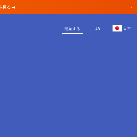
AIを見る →
×
日本語
カナダ
英語
JA
日本
開始する
ドイツ
リヒテンシュタイン
ノルウェー
日本
ブルガリア
クロアチア
リトアニア
モンテネグロ