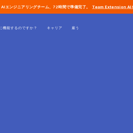
AIエンジニアリングチーム、72時間で準備完了。
Team Extension 
ベルギー
に機能するのですか？
キャリア
雇う
フランス
アイルランド
オランダ
スイス
アメリカ合衆国
ボスニア・ヘルツェゴビナ
エストニア
ラトビア
モルドバ