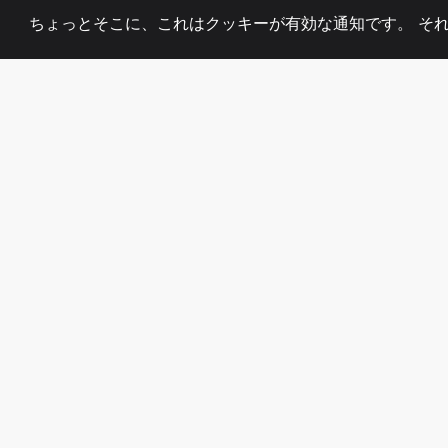
ちょっとそこに、これはクッキーが有効な通知です。 そ
2008
+
ESTABLISHED
熱心なチーム