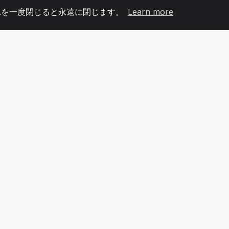
れを一度閉じると永遠に閉じます。
Learn more
60
+36
7
メンバー
COUNTRIES
オフィ