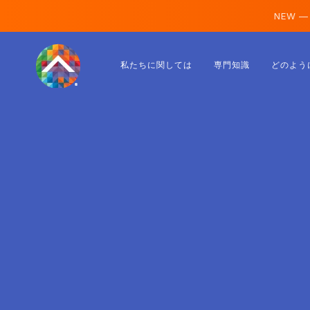
NEW —
オーストリア
私たちに関しては
専門知識
どのよう
フィンランド
アイスランド
ルクセンブルク
スウェーデン
イギリス
アルバニア
チェコ
ハンガリー
北マケドニア