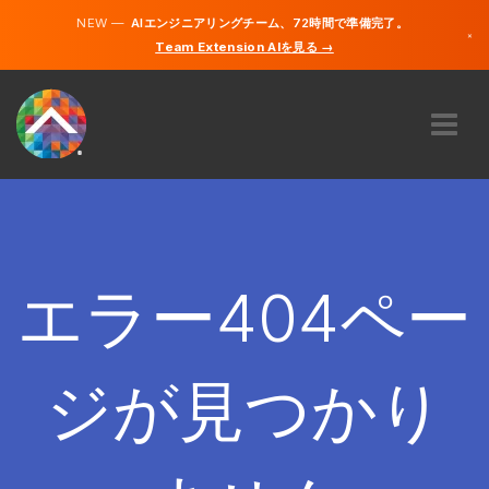
NEW —
AIエンジニアリングチーム、72時間で準備完了。
×
Team Extension AIを見る →
日本語
英語
私たちに関しては
専門知識
どのように機能するのですか？
キャリア
エラー404ペー
雇う
日本
ジが見つかり
JA
開始する