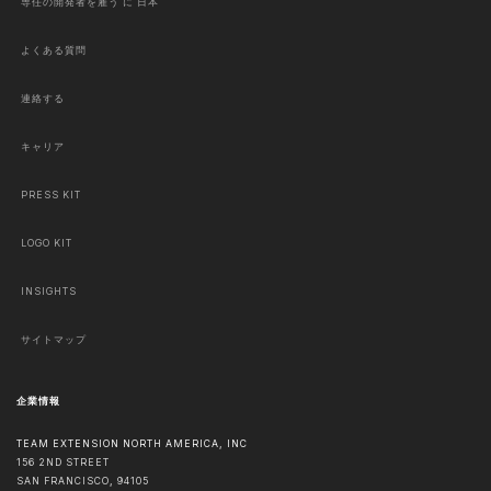
専任の開発者を雇う に 日本
よくある質問
連絡する
キャリア
PRESS KIT
LOGO KIT
INSIGHTS
サイトマップ
企業情報
TEAM EXTENSION NORTH AMERICA, INC
156 2ND STREET
SAN FRANCISCO
,
94105