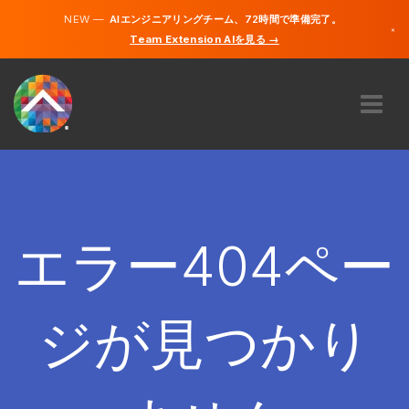
NEW —
AIエンジニアリングチーム、72時間で準備完了。
×
Team Extension AIを見る →
日本語
英語
私たちに関しては
専門知識
どのように機能するのですか？
キャリア
エラー404ペー
雇う
日本
ジが見つかり
JA
開始する