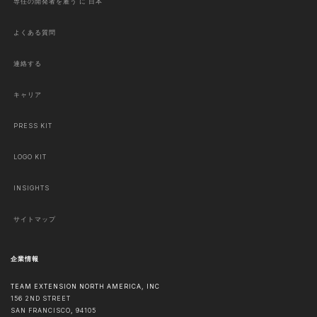
専任の開発者を雇う に 日本
よくある質問
連絡する
キャリア
PRESS KIT
LOGO KIT
INSIGHTS
サイトマップ
企業情報
TEAM EXTENSION NORTH AMERICA, INC
156 2ND STREET
SAN FRANCISCO
,
94105