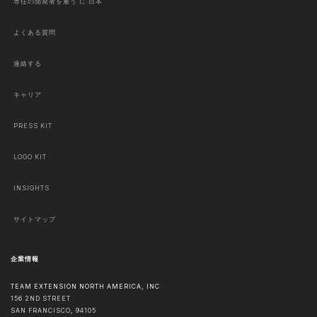
専任の開発者を雇う に 日本
よくある質問
連絡する
キャリア
PRESS KIT
LOGO KIT
INSIGHTS
サイトマップ
企業情報
TEAM EXTENSION NORTH AMERICA, INC
156 2ND STREET
SAN FRANCISCO
,
94105