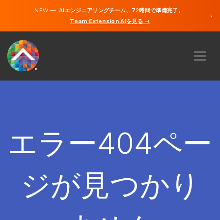
NEW —
AIエンジニアリングチーム、72時間で準備完了。
×
Team Extension AIを見る →
日本語
英語
私たちに関しては
専門知識
どのように機能するのですか？
キャリア
エラー404ペー
雇う
日本
ジが見つかり
JA
開始する