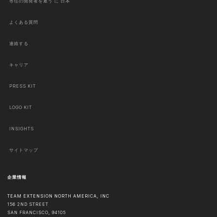
専任の開発者を雇う に 日本
よくある質問
連絡する
キャリア
PRESS KIT
LOGO KIT
INSIGHTS
サイトマップ
企業情報
TEAM EXTENSION NORTH AMERICA, INC
156 2ND STREET
SAN FRANCISCO
,
94105