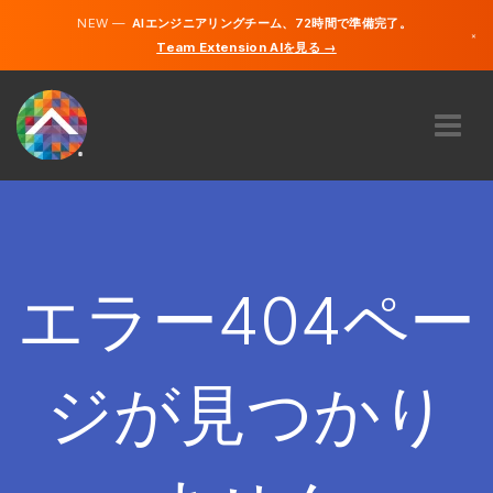
NEW —
AIエンジニアリングチーム、72時間で準備完了。
×
Team Extension AIを見る →
日本語
英語
私たちに関しては
専門知識
どのように機能するのですか？
キャリア
エラー404ペー
雇う
日本
ジが見つかり
JA
開始する