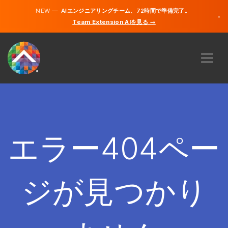
NEW —
AIエンジニアリングチーム、72時間で準備完了。
×
Team Extension AIを見る →
日本語
英語
私たちに関しては
専門知識
どのように機能するのですか？
キャリア
エラー404ペー
雇う
日本
ジが見つかり
JA
開始する