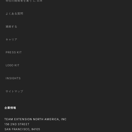
専任の開発者を雇う に 日本
よくある質問
連絡する
キャリア
PRESS KIT
LOGO KIT
INSIGHTS
サイトマップ
企業情報
TEAM EXTENSION NORTH AMERICA, INC
156 2ND STREET
SAN FRANCISCO
,
94105