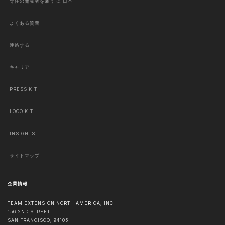
専任の開発者を雇う に 日本
よくある質問
連絡する
キャリア
PRESS KIT
LOGO KIT
INSIGHTS
サイトマップ
企業情報
TEAM EXTENSION NORTH AMERICA, INC
156 2ND STREET
SAN FRANCISCO
,
94105