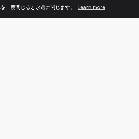
れを一度閉じると永遠に閉じます。
Learn more
60
+36
7
メンバー
COUNTRIES
オフィ