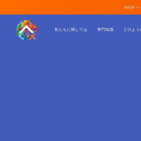
NEW —
オーストリア
私たちに関しては
専門知識
どのよう
フィンランド
アイスランド
ルクセンブルク
スウェーデン
イギリス
アルバニア
チェコ
ハンガリー
北マケドニア