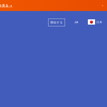
AIを見る →
×
日本語
カナダ
英語
JA
日本
開始する
ドイツ
リヒテンシュタイン
ノルウェー
日本
ブルガリア
クロアチア
リトアニア
モンテネグロ