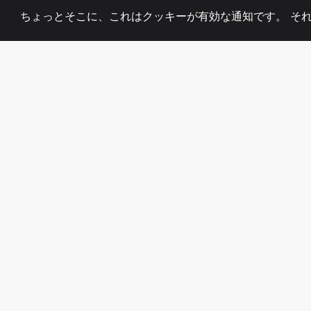
ちょっとそこに、これはクッキーが有効な通知です。 そ
2008
+
ESTABLISHED
熱心なチーム