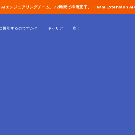
AIエンジニアリングチーム、72時間で準備完了。
Team Extension 
ベルギー
に機能するのですか？
キャリア
雇う
フランス
アイルランド
オランダ
スイス
アメリカ合衆国
ボスニア・ヘルツェゴビナ
エストニア
ラトビア
モルドバ