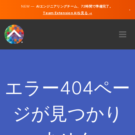
NEW —
AIエンジニアリングチーム、72時間で準備完了。
×
Team Extension AIを見る →
日本語
英語
私たちに関しては
専門知識
どのように機能するのですか？
キャリア
エラー404ペー
雇う
日本
ジが見つかり
JA
開始する