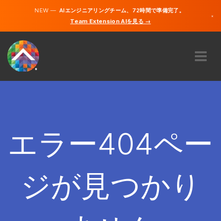
NEW —
AIエンジニアリングチーム、72時間で準備完了。
×
Team Extension AIを見る →
日本語
英語
私たちに関しては
専門知識
どのように機能するのですか？
キャリア
エラー404ペー
雇う
日本
ジが見つかり
JA
開始する