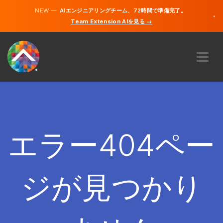
NEW —
AIエンジニアリングチーム、72時間で準備完了。
×
Team Extension AIを見る →
日本語
英語
私たちに関しては
専門知識
どのように機能するのですか？
キャリア
エラー404ペー
雇う
日本
ジが見つかり
JA
開始する