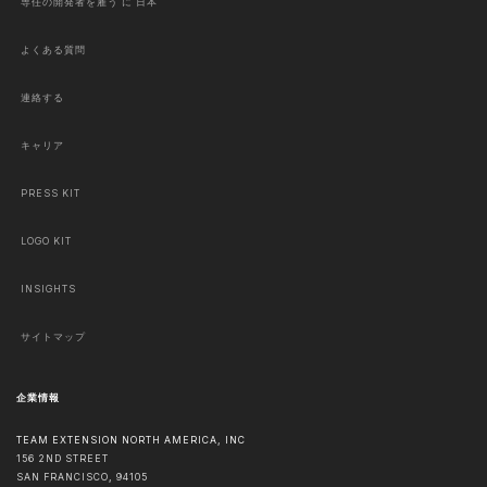
専任の開発者を雇う に 日本
よくある質問
連絡する
キャリア
PRESS KIT
LOGO KIT
INSIGHTS
サイトマップ
企業情報
TEAM EXTENSION NORTH AMERICA, INC
156 2ND STREET
SAN FRANCISCO
,
94105