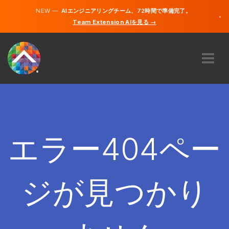
NEW —
AIエンジニアリングチーム、72時間で準備完了。
×
Team Extension AIを見る →
日本語
英語
私たちに関しては
専門知識
どのように機能するのですか？
キャリア
エラー404ペー
雇う
日本
ジが見つかり
JA
開始する