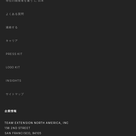
専任の開発者を雇う に 日本
よくある質問
連絡する
キャリア
PRESS KIT
LOGO KIT
INSIGHTS
サイトマップ
企業情報
TEAM EXTENSION NORTH AMERICA, INC
156 2ND STREET
SAN FRANCISCO
,
94105