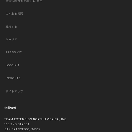
専任の開発者を雇う に 日本
よくある質問
連絡する
キャリア
PRESS KIT
LOGO KIT
INSIGHTS
サイトマップ
企業情報
TEAM EXTENSION NORTH AMERICA, INC
156 2ND STREET
SAN FRANCISCO
,
94105