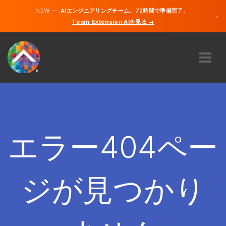
NEW —
AIエンジニアリングチーム、72時間で準備完了。
×
Team Extension AIを見る →
日本語
英語
私たちに関しては
専門知識
どのように機能するのですか？
キャリア
エラー404ペー
雇う
日本
ジが見つかり
JA
開始する