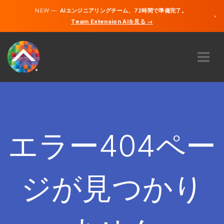
NEW —
AIエンジニアリングチーム、72時間で準備完了。
×
Team Extension AIを見る →
日本語
英語
私たちに関しては
専門知識
どのように機能するのですか？
キャリア
エラー404ペー
雇う
日本
ジが見つかり
JA
開始する