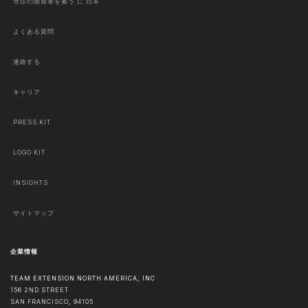
専任の開発者を雇う に 日本
よくある質問
連絡する
キャリア
PRESS KIT
LOGO KIT
INSIGHTS
サイトマップ
企業情報
TEAM EXTENSION NORTH AMERICA, INC
156 2ND STREET
SAN FRANCISCO
,
94105