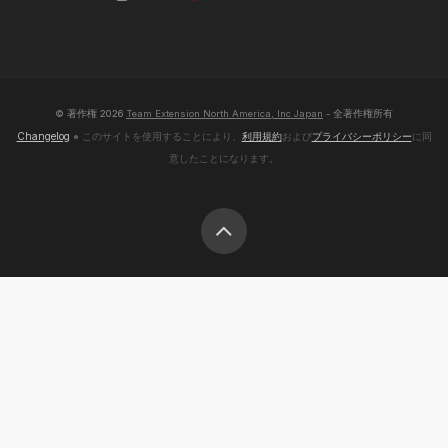
© 著作権
2026
Team Extension North America, Inc Japan
- 全著作権所有
Changelog
● このサイトを使用することにより、
利用規約
および
プライバシーポリシー
に同
意したことになります。