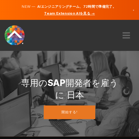
NEW —
AIエンジニアリングチーム、72時間で準備完了。
×
Team Extension AIを見る →
日本語
英語
私たちに関しては
専門知識
どのように機能するのですか？
キャリア
専用の
SAP
開発者を雇う
雇う
に 日本
日本
開始する!
JA
開始する