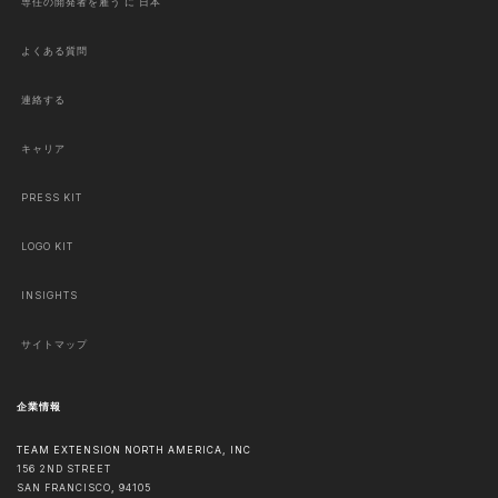
専任の開発者を雇う に 日本
よくある質問
連絡する
キャリア
PRESS KIT
LOGO KIT
INSIGHTS
サイトマップ
企業情報
TEAM EXTENSION NORTH AMERICA, INC
156 2ND STREET
SAN FRANCISCO
,
94105