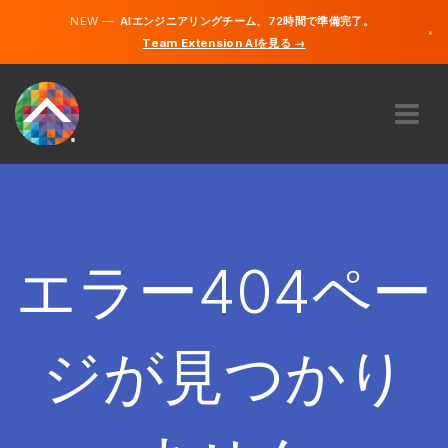
NEW —
AIエンジニアリングチーム、72時間で準備完了。
×
Team Extension AIを見る →
日本語
英語
私たちに関しては
専門知識
どのように機能するのですか？
キャリア
エラー404ペー
雇う
日本
ジが見つかり
JA
開始する