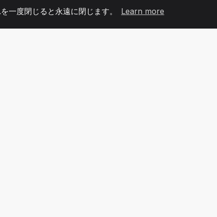
れを一度閉じると永遠に閉じます。
Learn more
60
+36
7
メンバー
COUNTRIES
オフィ