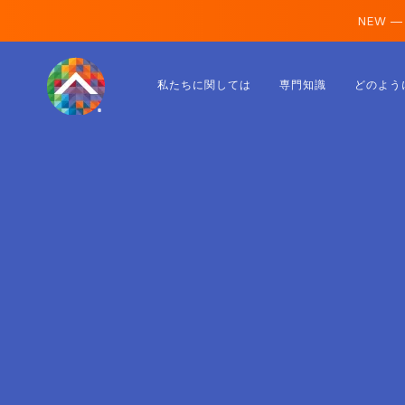
NEW —
オーストリア
私たちに関しては
専門知識
どのよう
フィンランド
アイスランド
ルクセンブルク
スウェーデン
イギリス
アルバニア
チェコ
ハンガリー
北マケドニア