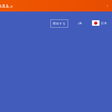
AIを見る →
×
日本語
カナダ
英語
JA
日本
開始する
ドイツ
リヒテンシュタイン
ノルウェー
日本
ブルガリア
クロアチア
リトアニア
モンテネグロ