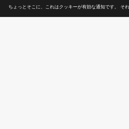
ちょっとそこに、これはクッキーが有効な通知です。 そ
2008
+
ESTABLISHED
熱心なチーム