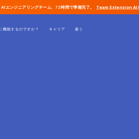
AIエンジニアリングチーム、72時間で準備完了。
Team Extension 
ベルギー
に機能するのですか？
キャリア
雇う
フランス
アイルランド
オランダ
スイス
アメリカ合衆国
ボスニア・ヘルツェゴビナ
エストニア
ラトビア
モルドバ