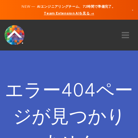
NEW —
AIエンジニアリングチーム、72時間で準備完了。
×
Team Extension AIを見る →
日本語
英語
私たちに関しては
専門知識
どのように機能するのですか？
キャリア
エラー404ペー
雇う
日本
ジが見つかり
JA
開始する