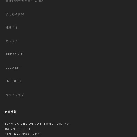
専任の開発者を雇う に 日本
よくある質問
連絡する
キャリア
PRESS KIT
LOGO KIT
INSIGHTS
サイトマップ
企業情報
TEAM EXTENSION NORTH AMERICA, INC
156 2ND STREET
SAN FRANCISCO
,
94105