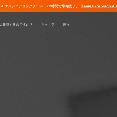
AIエンジニアリングチーム、72時間で準備完了。
Team Extension 
ベルギー
に機能するのですか？
キャリア
雇う
フランス
アイルランド
オランダ
スイス
アメリカ合衆国
ボスニア・ヘルツェゴビナ
エストニア
ラトビア
モルドバ