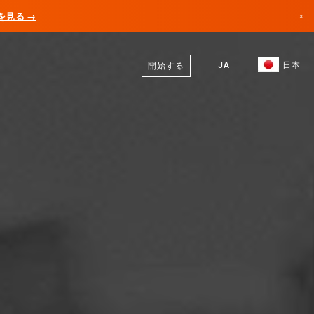
AIを見る →
×
日本語
カナダ
英語
JA
日本
開始する
ドイツ
リヒテンシュタイン
ノルウェー
日本
ブルガリア
クロアチア
リトアニア
モンテネグロ