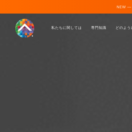
NEW —
オーストリア
私たちに関しては
専門知識
どのよう
フィンランド
アイスランド
ルクセンブルク
スウェーデン
イギリス
アルバニア
チェコ
ハンガリー
北マケドニア