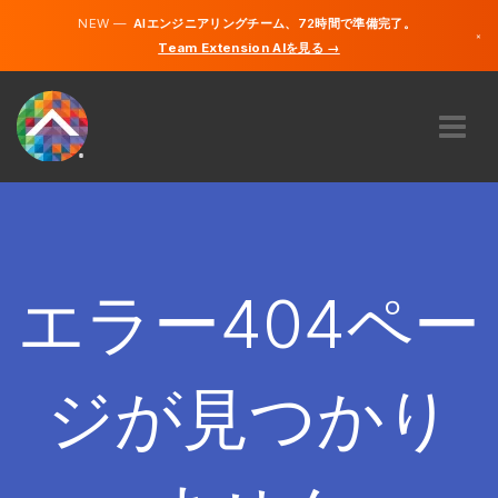
NEW —
AIエンジニアリングチーム、72時間で準備完了。
×
Team Extension AIを見る →
日本語
英語
私たちに関しては
専門知識
どのように機能するのですか？
キャリア
エラー404ペー
雇う
日本
ジが見つかり
JA
開始する