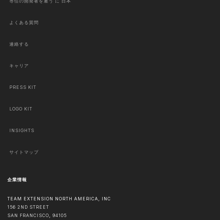
専任の開発者を雇う に 日本
よくある質問
連絡する
キャリア
PRESS KIT
LOGO KIT
INSIGHTS
サイトマップ
企業情報
TEAM EXTENSION NORTH AMERICA, INC
156 2ND STREET
SAN FRANCISCO
,
94105