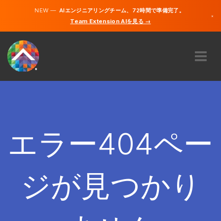
NEW —
AIエンジニアリングチーム、72時間で準備完了。
×
Team Extension AIを見る →
日本語
英語
私たちに関しては
専門知識
どのように機能するのですか？
キャリア
エラー404ペー
雇う
日本
ジが見つかり
JA
開始する