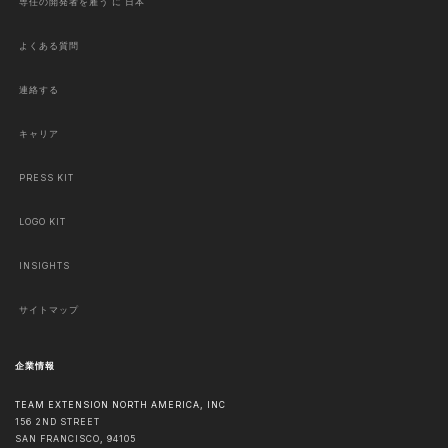
専任の開発者を雇う に 日本
よくある質問
連絡する
キャリア
PRESS KIT
LOGO KIT
INSIGHTS
サイトマップ
企業情報
TEAM EXTENSION NORTH AMERICA, INC
156 2ND STREET
SAN FRANCISCO
,
94105