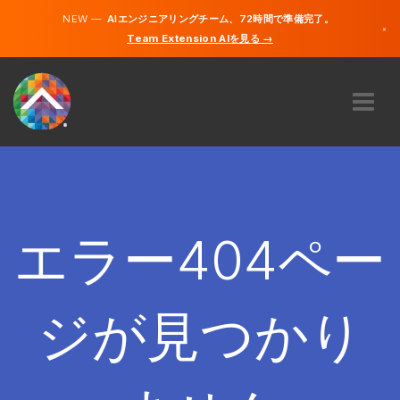
NEW —
AIエンジニアリングチーム、72時間で準備完了。
×
Team Extension AIを見る →
日本語
英語
私たちに関しては
専門知識
どのように機能するのですか？
キャリア
エラー404ペー
雇う
日本
ジが見つかり
JA
開始する