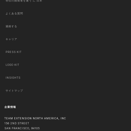
専任の開発者を雇う に 日本
よくある質問
連絡する
キャリア
PRESS KIT
LOGO KIT
INSIGHTS
サイトマップ
企業情報
TEAM EXTENSION NORTH AMERICA, INC
156 2ND STREET
SAN FRANCISCO
,
94105