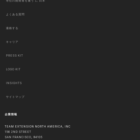
専任の開発者を雇う に 日本
よくある質問
連絡する
キャリア
PRESS KIT
LOGO KIT
INSIGHTS
サイトマップ
企業情報
TEAM EXTENSION NORTH AMERICA, INC
156 2ND STREET
SAN FRANCISCO
,
94105