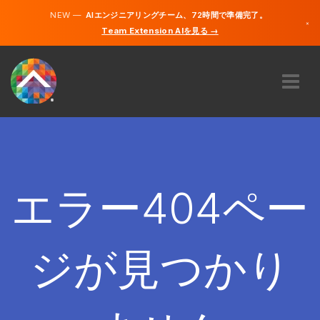
NEW —
AIエンジニアリングチーム、72時間で準備完了。
×
Team Extension AIを見る →
日本語
英語
私たちに関しては
専門知識
どのように機能するのですか？
キャリア
エラー404ペー
雇う
日本
ジが見つかり
JA
開始する