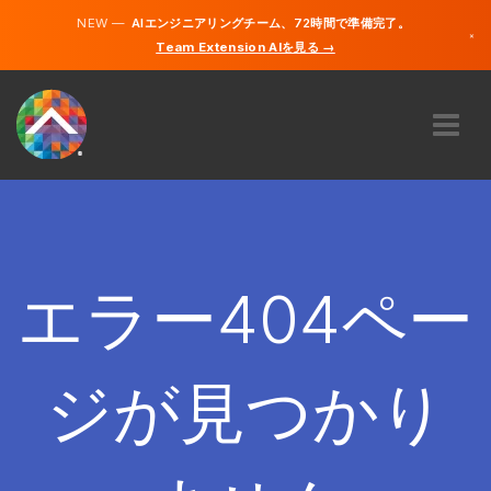
NEW —
AIエンジニアリングチーム、72時間で準備完了。
×
Team Extension AIを見る →
日本語
英語
私たちに関しては
専門知識
どのように機能するのですか？
キャリア
エラー404ペー
雇う
日本
ジが見つかり
JA
開始する