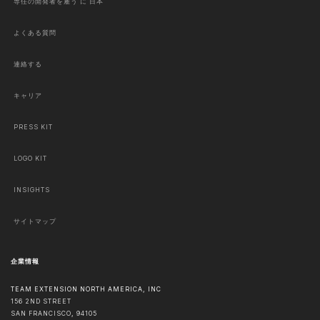
専任の開発者を雇う に 日本
よくある質問
連絡する
キャリア
PRESS KIT
LOGO KIT
INSIGHTS
サイトマップ
企業情報
TEAM EXTENSION NORTH AMERICA, INC
156 2ND STREET
SAN FRANCISCO
,
94105