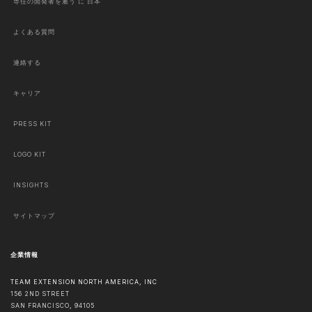
専任の開発者を雇う に 日本
よくある質問
連絡する
キャリア
PRESS KIT
LOGO KIT
INSIGHTS
サイトマップ
企業情報
TEAM EXTENSION NORTH AMERICA, INC
156 2ND STREET
SAN FRANCISCO
,
94105