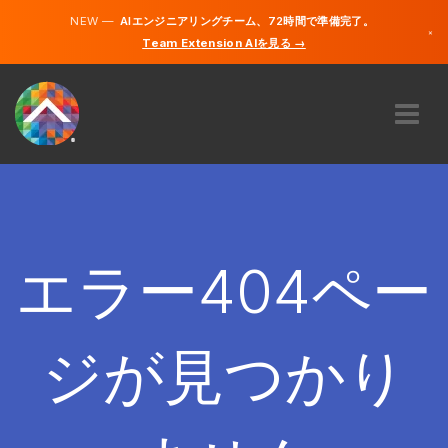
NEW —
AIエンジニアリングチーム、72時間で準備完了。
×
Team Extension AIを見る →
日本語
英語
私たちに関しては
専門知識
どのように機能するのですか？
キャリア
エラー404ペー
雇う
日本
ジが見つかり
JA
開始する