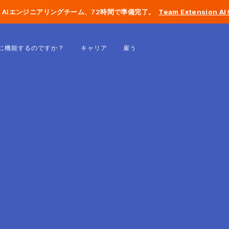
AIエンジニアリングチーム、72時間で準備完了。
Team Extension 
ベルギー
に機能するのですか？
キャリア
雇う
フランス
アイルランド
オランダ
スイス
アメリカ合衆国
ボスニア・ヘルツェゴビナ
エストニア
ラトビア
モルドバ