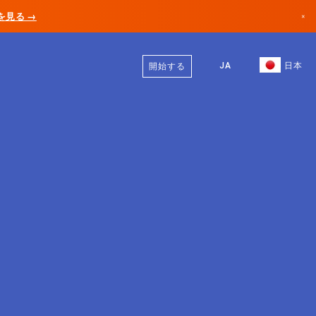
AIを見る →
×
日本語
カナダ
英語
JA
日本
開始する
ドイツ
リヒテンシュタイン
ノルウェー
日本
ブルガリア
クロアチア
リトアニア
モンテネグロ