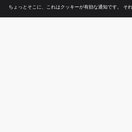
ちょっとそこに、これはクッキーが有効な通知です。 そ
2008
+
ESTABLISHED
熱心なチーム