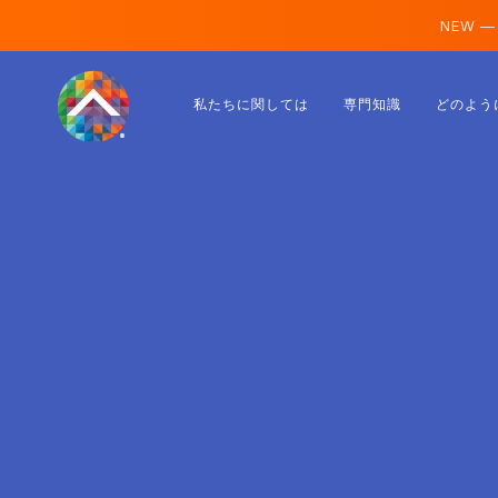
NEW —
オーストリア
私たちに関しては
専門知識
どのよう
フィンランド
アイスランド
ルクセンブルク
スウェーデン
イギリス
アルバニア
チェコ
ハンガリー
北マケドニア