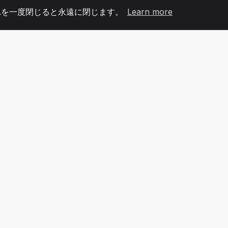
れを一度閉じると永遠に閉じます。
Learn more
60
+36
7
メンバー
COUNTRIES
オフィ