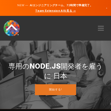
NEW —
AIエンジニアリングチーム、72時間で準備完了。
×
Team Extension AIを見る →
日本語
英語
私たちに関しては
専門知識
どのように機能するのですか？
キャリア
専用の
NODE.JS
開発者を雇う
雇う
に 日本
日本
開始する!
JA
開始する