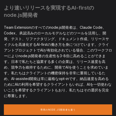
より速いリリースを実現するAI-firstの
node.js開発者
Team Extensionのすべてのnode.js開発者は、Claude Code、
Codex、承認済みのローカルモデルなどのツールを活用し、開
発、テスト、リファクタリング、ドキュメント作成、リリースサ
イクルを高速化するAI-firstの働き方を身につけています。クライ
アントプロジェクトでAIが有効化されている場合、このワークフロ
ーによりnode.js開発者の生産性を3-8倍に高めることができま
す。日本で私たちと協業する多くの企業は、リリース速度を高
め、競争力を維持するために、開発でAIを使うことを求めていま
す。私たちはクライアントの機密保持を非常に重視しているた
め、AI-assisted開発は常に厳格なopt-inです。納品速度を高める
ためにAIの利用を希望するクライアントもいれば、AIを一切使わな
いことを希望するクライアントもおり、私たちはその選択を完全
に尊重します。
専用のNODE.JS開発者を雇う