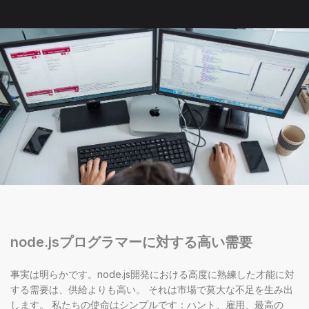
node.jsプログラマーに対する高い需要
事実は明らかです。node.js開発における高度に熟練した才能に対
する需要は、供給よりも高い。 それは市場で莫大な不足を生み出
します。 私たちの使命はシンプルです：ハント、雇用、最高の