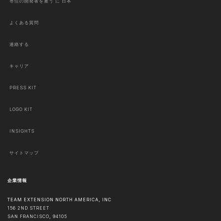
専任の開発者を雇う に 日本
よくある質問
連絡する
キャリア
PRESS KIT
LOGO KIT
INSIGHTS
サイトマップ
企業情報
TEAM EXTENSION NORTH AMERICA, INC
156 2ND STREET
SAN FRANCISCO
,
94105