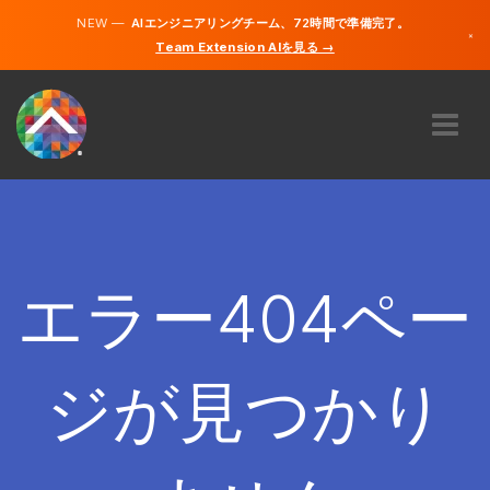
NEW —
AIエンジニアリングチーム、72時間で準備完了。
×
Team Extension AIを見る →
日本語
英語
私たちに関しては
専門知識
どのように機能するのですか？
キャリア
エラー404ペー
雇う
日本
ジが見つかり
JA
開始する