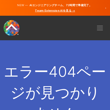
NEW —
AIエンジニアリングチーム、72時間で準備完了。
×
Team Extension AIを見る →
日本語
英語
私たちに関しては
専門知識
どのように機能するのですか？
キャリア
エラー404ペー
雇う
日本
ジが見つかり
JA
開始する