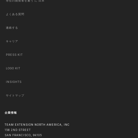
専任の開発者を雇う に 日本
よくある質問
連絡する
キャリア
PRESS KIT
LOGO KIT
INSIGHTS
サイトマップ
企業情報
TEAM EXTENSION NORTH AMERICA, INC
156 2ND STREET
SAN FRANCISCO
,
94105